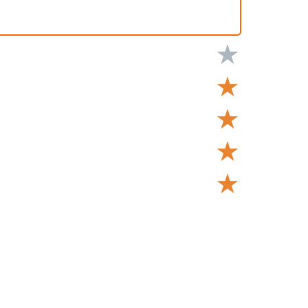
★
★
★
★
★