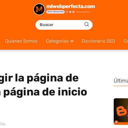
Quienes Somos
Categorías
Diccionario SEO
C
ir la página de
Últim
a página de inicio
ños