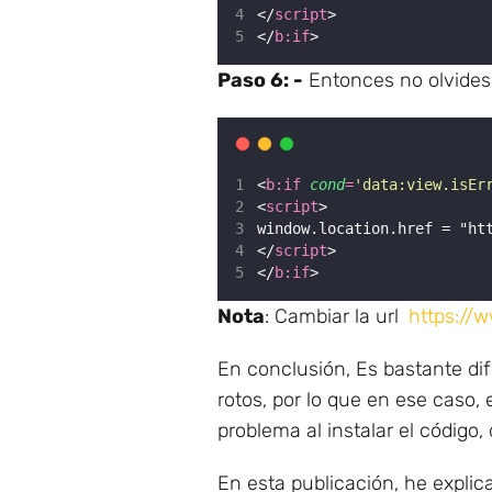
</
script
>
</
b:if
>
Paso 6: -
Entonces no olvides 
<
b:if
cond
=
'
data:view.isEr
<
script
>
window.location.href = "ht
</
script
>
</
b:if
>
Nota
: Cambiar la url
https://
En conclusión, Es bastante difí
rotos, por lo que en ese caso, e
problema al instalar el código
En esta publicación, he explic