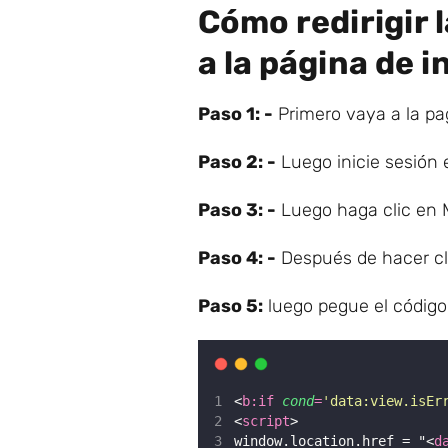
Cómo redirigir 
a la página de i
Paso 1: -
Primero vaya a la pa
Paso 2: -
Luego inicie sesión 
Paso 3: -
Luego haga clic en 
Paso 4: -
Después de hacer cl
Paso 5:
luego pegue el código
<
b:if
cond
=
'
data:view.isEr
<
script
>
window.location.href = "<
d