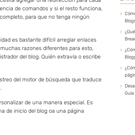
cesita agregar una redirección para cada
encia de comandos y si el resto funciona,
Cómo
r completo, para que no tenga ningún
Blog
¿Qué
Brea
dad es bastante difícil arreglar enlaces
 muchas razones diferentes para esto,
¿Cóm
strador del blog. Quién extravía o escribe
Blog
¿Cómo
págin
astreo del motor de búsqueda que traduce
Desau
.
Guía
rsonalizar de una manera especial. Es
ina de inicio del blog oa una página