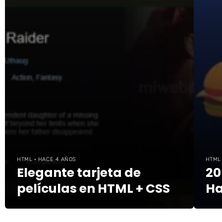
HTML · HACE 4 AÑOS
HTML
Elegante tarjeta de
20
películas en HTML + CSS
H