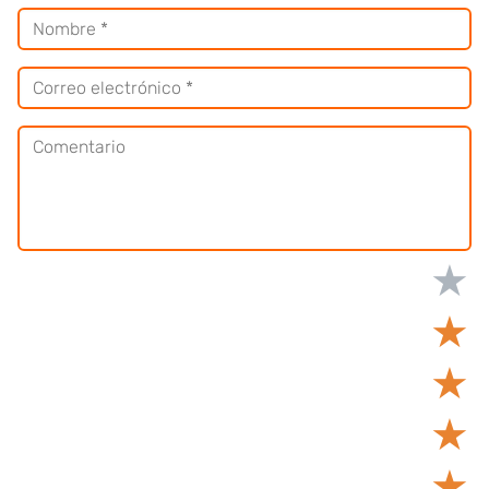
★
★
★
★
★